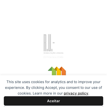
A Isorenel
Sobre Nós
Produtos para Isolamento
Galeria de Imagens de Obra
Contacte-nos
This site uses cookies for analytics and to improve your
experience. By clicking Accept, you consent to our use of
cookies. Learn more in our
privacy policy
.
Política de Cookies
Política de Privacidade
Copyright © 2026 Isorenel, Isolamentos Projetados |
Aceitar
Desenvolvido por