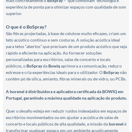
mais concretamente o
BoSpray
– que combinam tecnologia e
experiência de ponta para otimizar espaços com qualidade de som
superior.
O que é o BoSpray?
São fibras projectadas, à base de celulose muito eficazes, criam um
teto acústico continuo e sem costuras. A solução acústica ideal
para tetos “abertos” que precisam de um produto acústico que seja
rápido e eficiente na aplicação. Ao fornecer soluções
personalizadas para escritórios, salas de concerto e locais
públicos, o
BoSpray
da
Bowiq
aprimora a comunicação, reduz o
estresse e cria experiências ideais para o utilizador. O
BoSpray
não
contém pó de sílica, amianto, fibras minerais ou de vidro, ou PCBs.
A Isorenel é distribuidora e aplicadora certificada da BOWIQ em
Portugal, garantindo a máxima qualidade na aplicação do produto.
Quer o desafio esteja em reduzir ruídos indesejados em espaços de
escritórios movimentados ou em ajustar a acústica de salas de
concerto e locais públicos de alta qualidade, a missão da
Isorenel
é
transformar qualquer espaço em um ambiente acusticamente